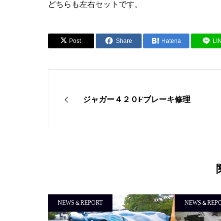
どちらも左右セットです。
Post
Share
Hatena
LI
ジャガー４２０Fブレーキ修理
NEWS＆REPORT
NEWS＆REP