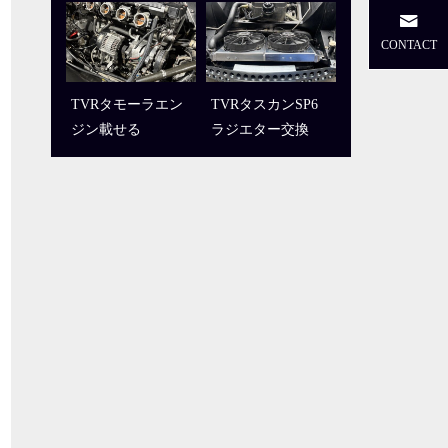
CONTACT
TVRタモーラエン
TVRタスカンSP6
ジン載せる
ラジエター交換