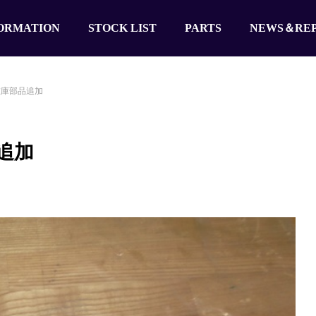
ORMATION
STOCK LIST
PARTS
NEWS＆RE
在庫部品追加
追加
TVR
Vanden Plas