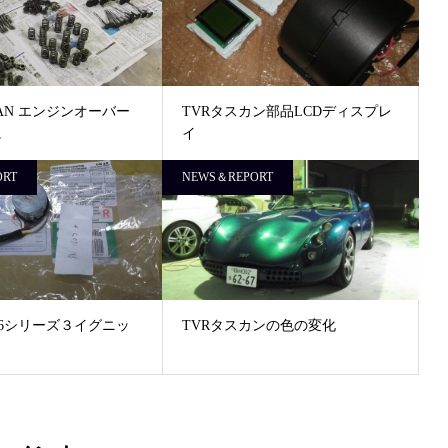
SCAN エンジンオーバー
TVRタスカン部品LCDディスプレ
。
イ
ORT
NEWS＆REPORT
J6シリーズ３イグニッ
TVRタスカンの色の変化